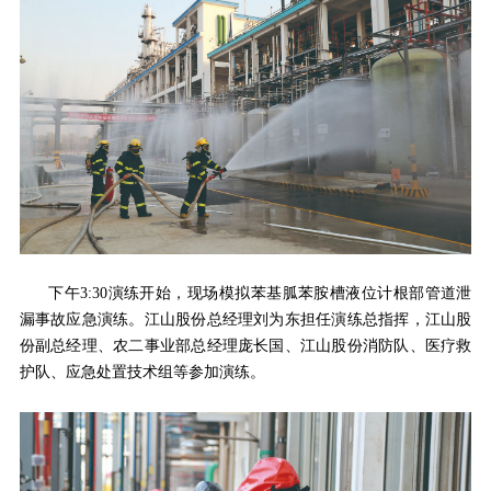
下午3:30演练开始，现场模拟苯基胍苯胺槽液位计根部管道泄
漏事故应急演练。江山股份总经理刘为东担任演练总指挥，江山股
份副总经理、农二事业部总经理庞长国、江山股份消防队、医疗救
护队、应急处置技术组等参加演练。