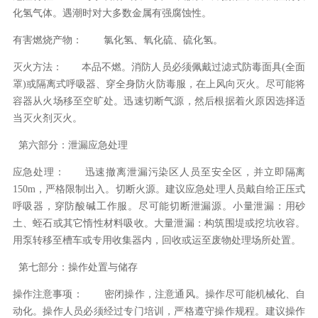
化氢气体。遇潮时对大多数金属有强腐蚀性。
有害燃烧产物：
氯化氢、氧化硫、硫化氢。
灭火方法：
本品不燃。消防人员必须佩戴过滤式防毒面具(全面
罩)或隔离式呼吸器、穿全身防火防毒服，在上风向灭火。尽可能将
容器从火场移至空旷处。迅速切断气源，然后根据着火原因选择适
当灭火剂灭火。
第六部分：泄漏应急处理
应急处理：
迅速撤离泄漏污染区人员至安全区，并立即隔离
150m，严格限制出入。切断火源。建议应急处理人员戴自给正压式
呼吸器，穿防酸碱工作服。尽可能切断泄漏源。小量泄漏：用砂
土、蛭石或其它惰性材料吸收。大量泄漏：构筑围堤或挖坑收容。
用泵转移至槽车或专用收集器内，回收或运至废物处理场所处置。
第七部分：操作处置与储存
操作注意事项：
密闭操作，注意通风。操作尽可能机械化、自
动化。操作人员必须经过专门培训，严格遵守操作规程。建议操作