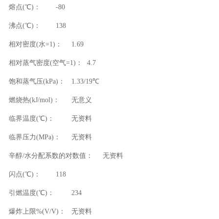
熔点(℃)：
-80
沸点(℃)：
138
相对密度(水=1)：
1.69
相对蒸气密度(空气=1)：
4.7
饱和蒸气压(kPa)：
1.33/19℃
燃烧热(kJ/mol)：
无意义
临界温度(℃)：
无资料
临界压力(MPa)：
无资料
辛醇/水分配系数的对数值：
无资料
闪点(℃)：
118
引燃温度(℃)：
234
爆炸上限%(V/V)：
无资料