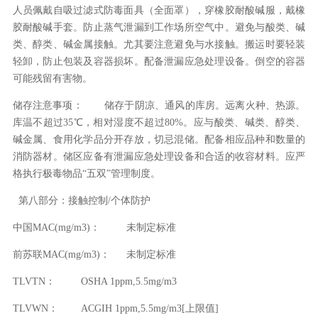
人员佩戴自吸过滤式防毒面具（全面罩），穿橡胶耐酸碱服，戴橡
胶耐酸碱手套。防止蒸气泄漏到工作场所空气中。避免与酸类、碱
类、醇类、碱金属接触。尤其要注意避免与水接触。搬运时要轻装
轻卸，防止包装及容器损坏。配备泄漏应急处理设备。倒空的容器
可能残留有害物。
储存注意事项：
储存于阴凉、通风的库房。远离火种、热源。
库温不超过35℃，相对湿度不超过80%。应与酸类、碱类、醇类、
碱金属、食用化学品分开存放，切忌混储。配备相应品种和数量的
消防器材。储区应备有泄漏应急处理设备和合适的收容材料。应严
格执行极毒物品“五双”管理制度。
第八部分：接触控制/个体防护
中国MAC(mg/m3)：
未制定标准
前苏联MAC(mg/m3)：
未制定标准
TLVTN：
OSHA 1ppm,5.5mg/m3
TLVWN：
ACGIH 1ppm,5.5mg/m3[上限值]