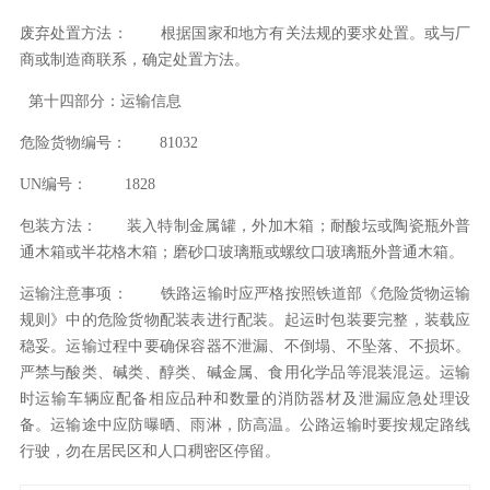
废弃处置方法：
根据国家和地方有关法规的要求处置。或与厂
商或制造商联系，确定处置方法。
第十四部分：运输信息
危险货物编号：
81032
UN编号：
1828
包装方法：
装入特制金属罐，外加木箱；耐酸坛或陶瓷瓶外普
通木箱或半花格木箱；磨砂口玻璃瓶或螺纹口玻璃瓶外普通木箱。
运输注意事项：
铁路运输时应严格按照铁道部《危险货物运输
规则》中的危险货物配装表进行配装。起运时包装要完整，装载应
稳妥。运输过程中要确保容器不泄漏、不倒塌、不坠落、不损坏。
严禁与酸类、碱类、醇类、碱金属、食用化学品等混装混运。运输
时运输车辆应配备相应品种和数量的消防器材及泄漏应急处理设
备。运输途中应防曝晒、雨淋，防高温。公路运输时要按规定路线
行驶，勿在居民区和人口稠密区停留。