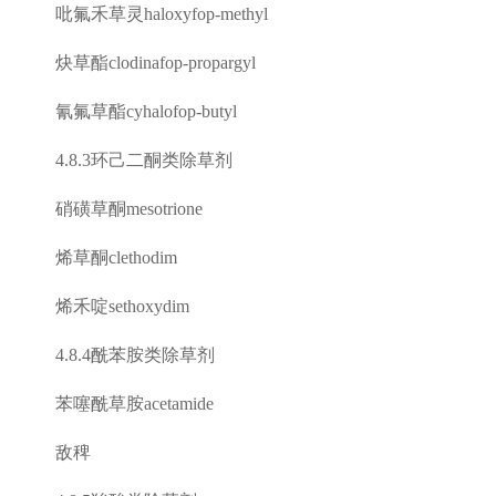
吡氟禾草灵
haloxyfop-methyl
炔草酯
clodinafop-propargyl
氰氟草酯
cyhalofop-butyl
4.8.3
环己二酮类除草剂
硝磺草酮
mesotrione
烯草酮
clethodim
烯禾啶
sethoxydim
4.8.4
酰苯胺类除草剂
苯噻酰草胺
acetamide
敌稗