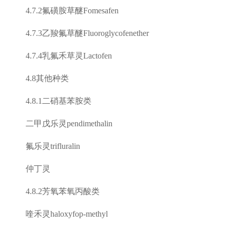
4.7.2
氟磺胺草醚
Fomesafen
4.7.3
乙羧氟草醚
Fluoroglycofenether
4.7.4
乳氟禾草灵
Lactofen
4.8
其他种类
4.8.1
二硝基苯胺类
二甲戊乐灵
pendimethalin
氟乐灵
trifluralin
仲丁灵
4.8.2
芳氧苯氧丙酸类
喹禾灵
haloxyfop-methyl