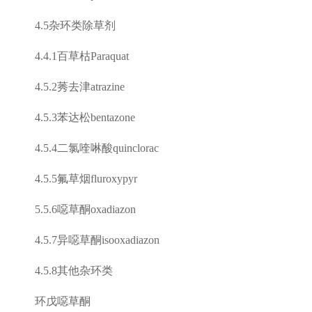
4.5
杂环类除草剂
4.4.1
百草枯
Paraquat
4.5.2
莠去津
atrazine
4.5.3
苯达松
bentazone
4.5.4
二氯喹啉酸
quinclorac
4.5.5
氟草烟
fluroxypyr
5.5.6
噁草酮
oxadiazon
4.5.7
异噁草酮
isooxadiazon
4.5.8
其他杂环类
环戊噁草酮