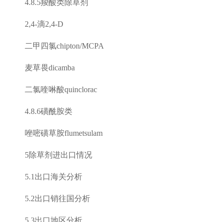
4.8.5
羧酸类除草剂
2,4-
滴
2,4-D
二甲四氯
chipton/MCPA
麦草畏
dicamba
二氯喹啉酸
quinclorac
4.8.6
磺酰胺类
唑嘧磺草胺
flumetsulam
5
除草剂进出口情况
5.1
出口海关分析
5.2
出口销往国分析
5.3
出口地区分析