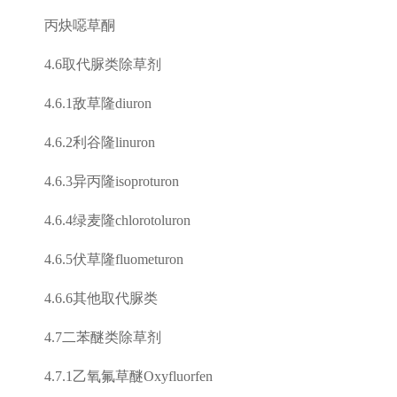
丙炔噁草酮
4.6
取代脲类除草剂
4.6.1
敌草隆
diuron
4.6.2
利谷隆
linuron
4.6.3
异丙隆
isoproturon
4.6.4
绿麦隆
chlorotoluron
4.6.5
伏草隆
fluometuron
4.6.6
其他取代脲类
4.7
二苯醚类除草剂
4.7.1
乙氧氟草醚
Oxyfluorfen